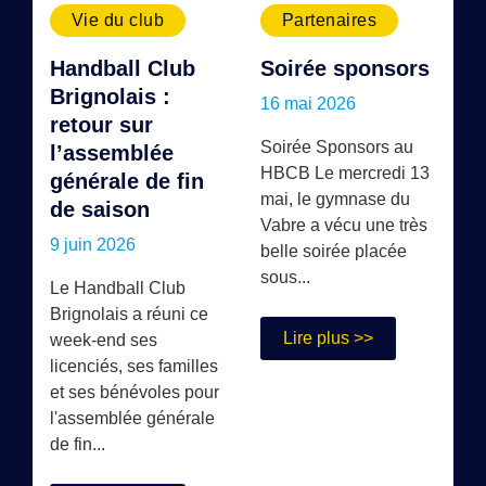
Vie du club
Partenaires
Handball Club
Soirée sponsors
Brignolais :
16 mai 2026
retour sur
Soirée Sponsors au
l’assemblée
HBCB Le mercredi 13
générale de fin
mai, le gymnase du
de saison
Vabre a vécu une très
9 juin 2026
belle soirée placée
sous...
Le Handball Club
Brignolais a réuni ce
Lire plus >>
week-end ses
licenciés, ses familles
et ses bénévoles pour
l'assemblée générale
de fin...