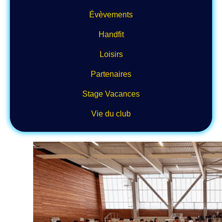
Évèvements
Handfit
Loisirs
Partenaires
Stage Vacances
Vie du club