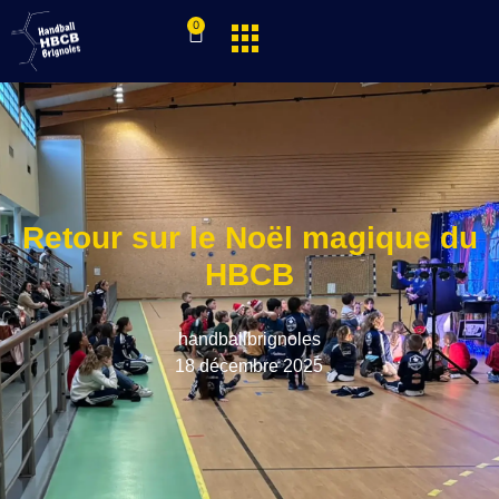
0
Retour sur le Noël magique du
HBCB
handballbrignoles
18 décembre 2025