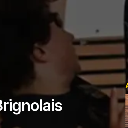
B
r
i
g
n
o
l
a
i
s