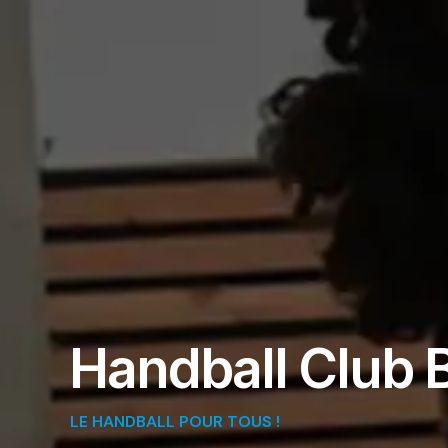
H
a
n
d
b
a
l
l
C
l
u
b
L
E
H
A
N
D
B
A
L
L
P
O
U
R
T
O
U
S
!