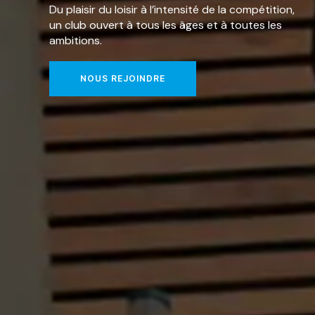
D
u
p
l
a
i
s
i
r
d
u
l
o
i
s
i
r
à
l
’
i
n
t
e
n
s
i
t
é
d
e
l
a
c
o
m
p
é
t
i
t
i
o
n
,
u
n
c
l
u
b
o
u
v
e
r
t
à
t
o
u
s
l
e
s
â
g
e
s
e
t
à
t
o
u
t
e
s
l
e
s
a
m
b
i
t
i
o
n
s
.
NOUS REJOINDRE